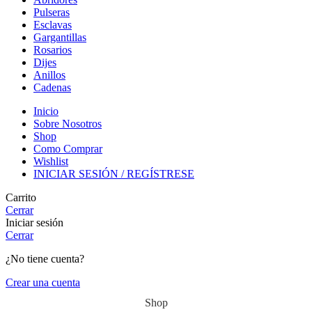
Pulseras
Esclavas
Gargantillas
Rosarios
Dijes
Anillos
Cadenas
Inicio
Sobre Nosotros
Shop
Como Comprar
Wishlist
INICIAR SESIÓN / REGÍSTRESE
Carrito
Cerrar
Iniciar sesión
Cerrar
¿No tiene cuenta?
Crear una cuenta
Shop