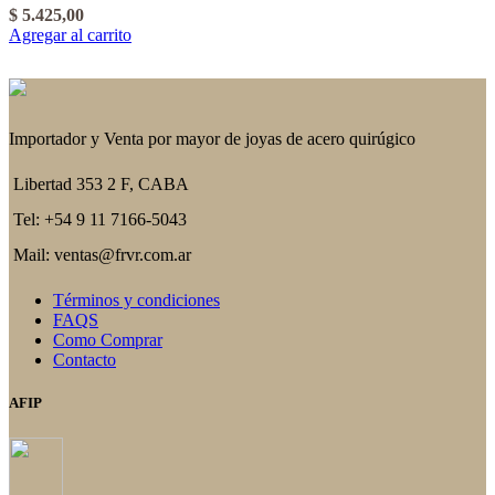
$
5.425,00
Agregar al carrito
Importador y Venta por mayor de joyas de acero quirúgico
Libertad 353 2 F, CABA
Tel: +54 9 11 7166-5043
Mail: ventas@frvr.com.ar
Términos y condiciones
FAQS
Como Comprar
Contacto
AFIP