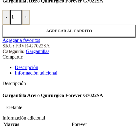
Gargantilla Acero Quirúrgico Forever G7022SA
Gargantilla Acero Quirúrgico Forever 7022SA cantidad
-
+
AGREGAR AL CARRITO
Agregar a favoritos
SKU:
FRVR-G7022SA
Categoría:
Gargantillas
Compartir:
Descripción
Información adicional
Descripción
Gargantilla Acero Quirúrgico Forever G7022SA
– Elefante
Información adicional
Marcas
Forever