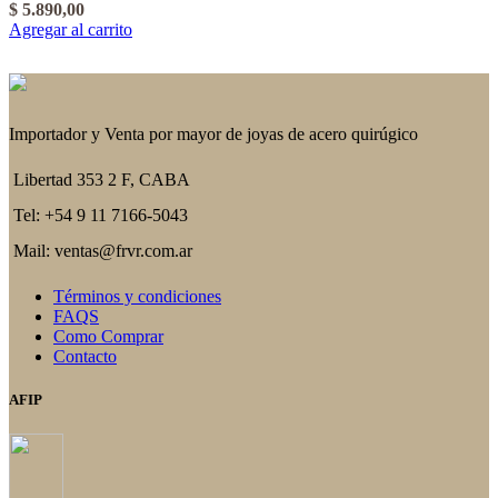
$
5.890,00
Agregar al carrito
Importador y Venta por mayor de joyas de acero quirúgico
Libertad 353 2 F, CABA
Tel: +54 9 11 7166-5043
Mail: ventas@frvr.com.ar
Términos y condiciones
FAQS
Como Comprar
Contacto
AFIP