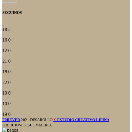
SEGUINOS
18
3
16
0
12
0
21
0
18
0
22
0
19
0
10
0
19
0
F0REVER
2021 DESAROLLO
-ESTUDIO CREATIVO LIPINA
.
X
SOLUCIONES E-COMMERCE