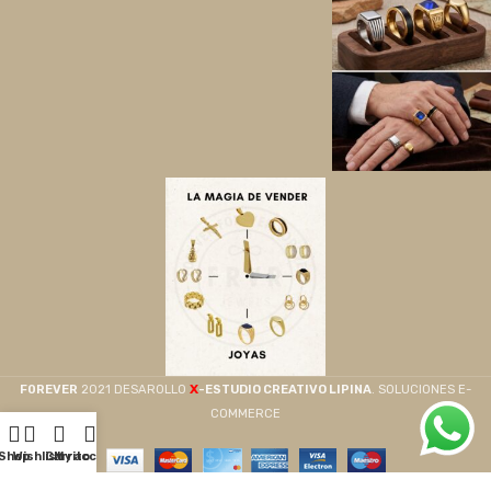
X
F0REVER
2021 DESAROLLO
-ESTUDIO CREATIVO LIPINA
. SOLUCIONES E-
COMMERCE
Shop
Wishlist
Carrito
My account