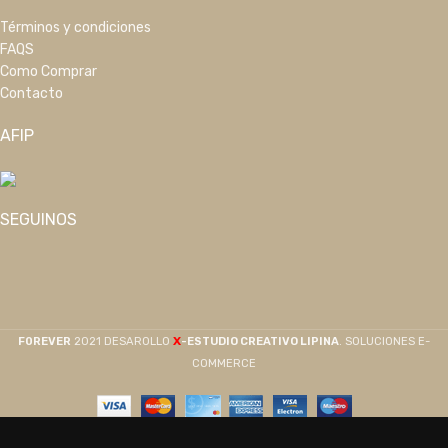
Términos y condiciones
FAQS
Como Comprar
Contacto
AFIP
SEGUINOS
X
F0REVER
2021 DESAROLLO
-ESTUDIO CREATIVO LIPINA
. SOLUCIONES E-
COMMERCE