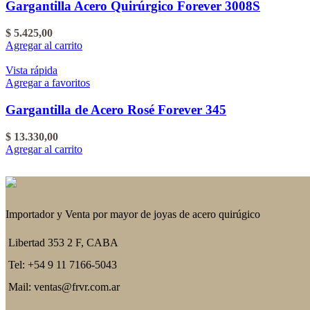
Gargantilla Acero Quirúrgico Forever 3008S
$
5.425,00
Agregar al carrito
Vista rápida
Agregar a favoritos
Gargantilla de Acero Rosé Forever 345
$
13.330,00
Agregar al carrito
Importador y Venta por mayor de joyas de acero quirúgico
Libertad 353 2 F, CABA
Tel: +54 9 11 7166-5043
Mail: ventas@frvr.com.ar