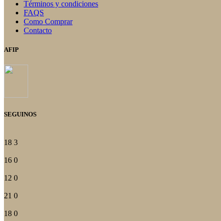
Términos y condiciones
FAQS
Como Comprar
Contacto
AFIP
SEGUINOS
18
3
16
0
12
0
21
0
18
0