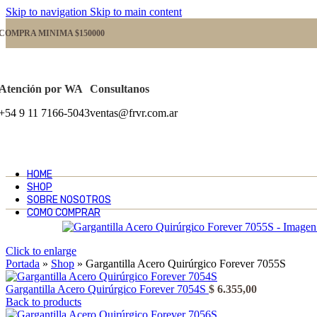
Skip to navigation
Skip to main content
COMPRA MINIMA $150000
Atención por WA
Consultanos
+54 9 11 7166-5043
ventas@frvr.com.ar
HOME
SHOP
SOBRE NOSOTROS
COMO COMPRAR
Click to enlarge
Portada
»
Shop
»
Gargantilla Acero Quirúrgico Forever 7055S
Gargantilla Acero Quirúrgico Forever 7054S
$
6.355,00
Back to products