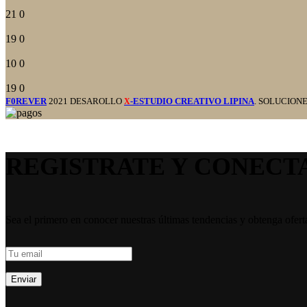
21
0
19
0
10
0
19
0
F0REVER
2021 DESAROLLO
-ESTUDIO CREATIVO LIPINA
. SOLUCION
X
REGISTRATE Y CONECT
Sea el primero en conocer nuestras últimas tendencias y obtenga ofert