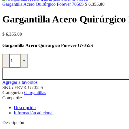
Gargantilla Acero Quirúrgico Forever 7056S
$
6.355,00
Gargantilla Acero Quirúrgico
$
6.355,00
Gargantilla Acero Quirúrgico Forever G7055S
Gargantilla Acero Quirúrgico Forever 7055S cantidad
-
+
Agregar a favoritos
SKU:
FRVR-G7055S
Categoría:
Gargantillas
Compartir:
Descripción
Información adicional
Descripción