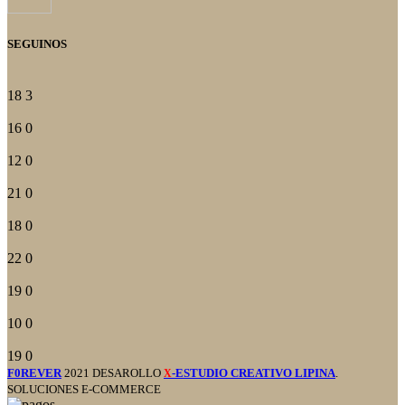
SEGUINOS
18
3
16
0
12
0
21
0
18
0
22
0
19
0
10
0
19
0
F0REVER
2021 DESAROLLO
-ESTUDIO CREATIVO LIPINA
.
X
SOLUCIONES E-COMMERCE