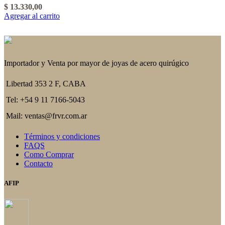
$
13.330,00
Agregar al carrito
Importador y Venta por mayor de joyas de acero quirúgico
Libertad 353 2 F, CABA
Tel: +54 9 11 7166-5043
Mail: ventas@frvr.com.ar
Términos y condiciones
FAQS
Como Comprar
Contacto
AFIP