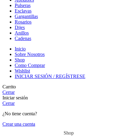
Pulseras
Esclavas
Gargantillas
Rosarios
Dijes
Anillos
Cadenas
Inicio
Sobre Nosotros
Shop
Como Comprar
Wishlist
INICIAR SESIÓN / REGÍSTRESE
Carrito
Cerrar
Iniciar sesión
Cerrar
¿No tiene cuenta?
Crear una cuenta
Shop