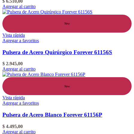
$
6.510,00
Agregar al carrito
New
Vista rápida
Agregar a favoritos
Pulsera de Acero Quirúrgico Forever 61156S
$
2.945,00
Agregar al carrito
New
Vista rápida
Agregar a favoritos
Pulsera de Acero Blanco Forever 61156P
$
4.495,00
Agregar al carrito