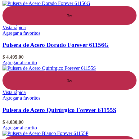
New
Vista rápida
Agregar a favoritos
Pulsera de Acero Dorado Forever 61156G
$
4.495,00
Agregar al carrito
New
Vista rápida
Agregar a favoritos
Pulsera de Acero Quirúrgico Forever 61155S
$
4.030,00
Agregar al carrito