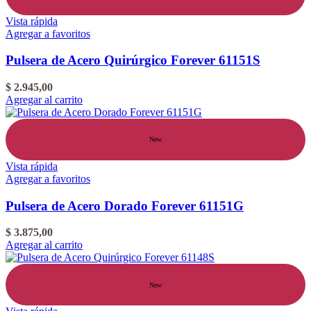
Vista rápida
Agregar a favoritos
Pulsera de Acero Quirúrgico Forever 61151S
$
2.945,00
Agregar al carrito
New
Vista rápida
Agregar a favoritos
Pulsera de Acero Dorado Forever 61151G
$
3.875,00
Agregar al carrito
New