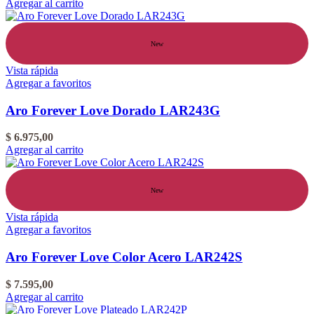
Agregar al carrito
New
Vista rápida
Agregar a favoritos
Aro Forever Love Dorado LAR243G
$
6.975,00
Agregar al carrito
New
Vista rápida
Agregar a favoritos
Aro Forever Love Color Acero LAR242S
$
7.595,00
Agregar al carrito