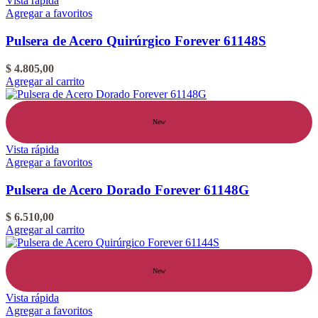
Vista rápida
Agregar a favoritos
Pulsera de Acero Quirúrgico Forever 61148S
$
4.805,00
Agregar al carrito
New
Vista rápida
Agregar a favoritos
Pulsera de Acero Dorado Forever 61148G
$
6.510,00
Agregar al carrito
New
Vista rápida
Agregar a favoritos