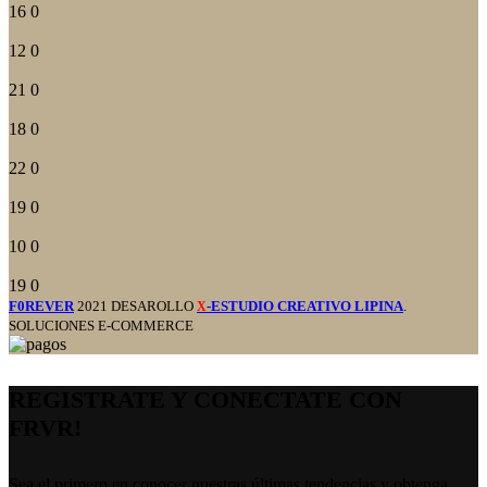
16
0
12
0
21
0
18
0
22
0
19
0
10
0
19
0
F0REVER
2021 DESAROLLO
-ESTUDIO CREATIVO LIPINA
.
X
SOLUCIONES E-COMMERCE
REGISTRATE Y CONECTATE CON
FRVR!
Sea el primero en conocer nuestras últimas tendencias y obtenga