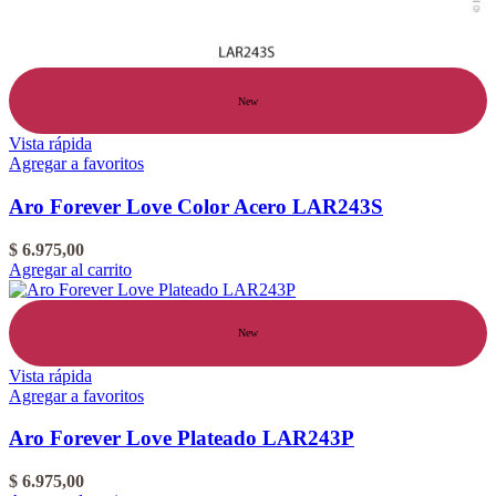
New
Vista rápida
Agregar a favoritos
Aro Forever Love Color Acero LAR243S
$
6.975,00
Agregar al carrito
New
Vista rápida
Agregar a favoritos
Aro Forever Love Plateado LAR243P
$
6.975,00