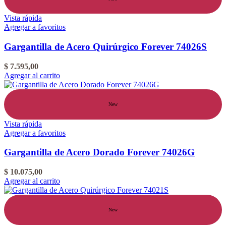
Vista rápida
Agregar a favoritos
Gargantilla de Acero Quirúrgico Forever 74026S
$
7.595,00
Agregar al carrito
New
Vista rápida
Agregar a favoritos
Gargantilla de Acero Dorado Forever 74026G
$
10.075,00
Agregar al carrito
New