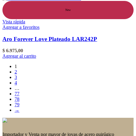
New
Vista rápida
Agregar a favoritos
Aro Forever Love Plateado LAR242P
$
6.975,00
Agregar al carrito
1
2
3
4
…
77
78
79
→
Importador y Venta por mayor de joyas de acero quirúgico