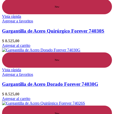
New
Vista rápida
Agregar a favoritos
Gargantilla de Acero Quirúrgico Forever 74030S
$
8.525,00
Agregar al carrito
New
Vista rápida
Agregar a favoritos
Gargantilla de Acero Dorado Forever 74030G
$
8.525,00
Agregar al carrito
New