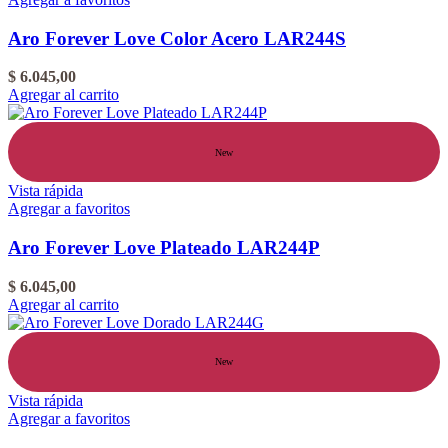
Aro Forever Love Color Acero LAR244S
$
6.045,00
Agregar al carrito
New
Vista rápida
Agregar a favoritos
Aro Forever Love Plateado LAR244P
$
6.045,00
Agregar al carrito
New
Vista rápida
Agregar a favoritos