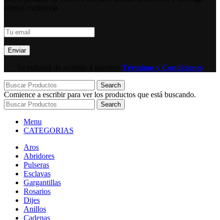
ofertas exclusivas
Se utilizará de acuerdo a nuestros
Términos y Condiciones
Search
Comience a escribir para ver los productos que está buscando.
Search
Menu
CATEGORIAS
Aros
Abridores
Pulseras
Esclavas
Gargantillas
Rosarios
Dijes
Anillos
Cadenas