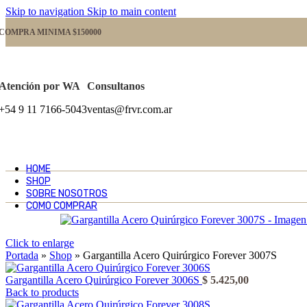
Skip to navigation
Skip to main content
COMPRA MINIMA $150000
Atención por WA
Consultanos
+54 9 11 7166-5043
ventas@frvr.com.ar
HOME
SHOP
SOBRE NOSOTROS
COMO COMPRAR
Click to enlarge
Portada
»
Shop
»
Gargantilla Acero Quirúrgico Forever 3007S
Gargantilla Acero Quirúrgico Forever 3006S
$
5.425,00
Back to products