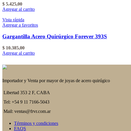
$
5.425,00
Agregar al carrito
Vista rápida
Agregar a favoritos
Gargantilla Acero Quirúrgico Forever 393S
$
10.385,00
Agregar al carrito
Importador y Venta por mayor de joyas de acero quirúgico
Libertad 353 2 F, CABA
Tel: +54 9 11 7166-5043
Mail: ventas@frvr.com.ar
Términos y condiciones
FAQS