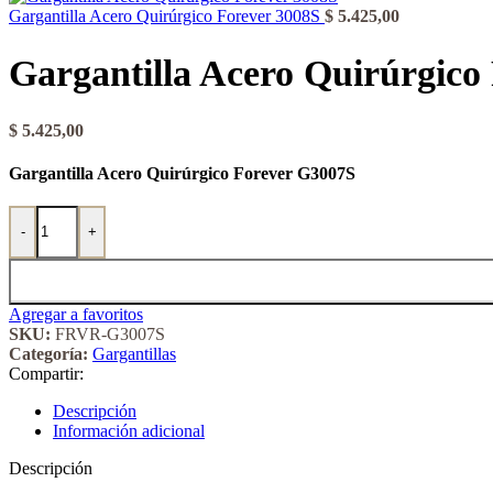
Gargantilla Acero Quirúrgico Forever 3008S
$
5.425,00
Gargantilla Acero Quirúrgico
$
5.425,00
Gargantilla Acero Quirúrgico Forever G3007S
Gargantilla Acero Quirúrgico Forever 3007S cantidad
-
+
Agregar a favoritos
SKU:
FRVR-G3007S
Categoría:
Gargantillas
Compartir:
Descripción
Información adicional
Descripción