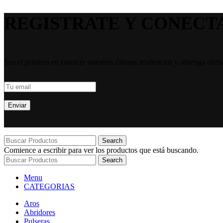
REGISTRATE Y CONECT
Sea el primero en conocer nuestras últimas tendencias y obtenga ofert
Search
Comience a escribir para ver los productos que está buscando.
Search
Menu
CATEGORIAS
Aros
Abridores
Pulseras