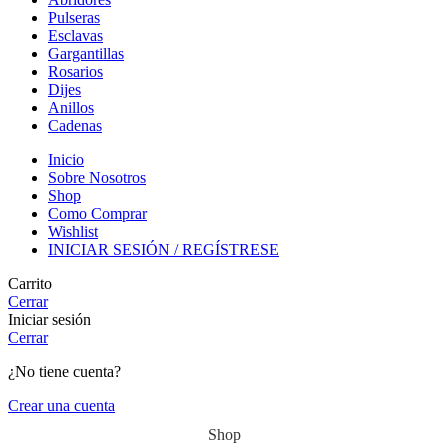
Pulseras
Esclavas
Gargantillas
Rosarios
Dijes
Anillos
Cadenas
Inicio
Sobre Nosotros
Shop
Como Comprar
Wishlist
INICIAR SESIÓN / REGÍSTRESE
Carrito
Cerrar
Iniciar sesión
Cerrar
¿No tiene cuenta?
Crear una cuenta
Shop