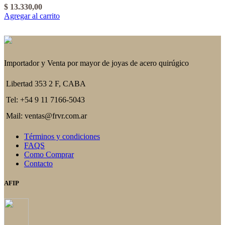
$
13.330,00
Agregar al carrito
Importador y Venta por mayor de joyas de acero quirúgico
Libertad 353 2 F, CABA
Tel: +54 9 11 7166-5043
Mail: ventas@frvr.com.ar
Términos y condiciones
FAQS
Como Comprar
Contacto
AFIP