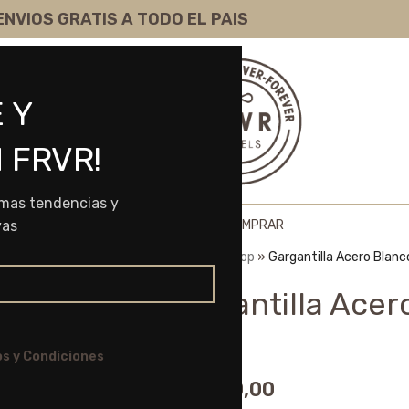
ENVIOS GRATIS A TODO EL PAIS
 Y
 FRVR!
imas tendencias y
HOME
SHOP
SOBRE NOSOTROS
COMO COMPRAR
vas
Portada
»
Shop
»
Gargantilla Acero Blanc
Gargantilla Acer
P
s y Condiciones
$
15.500,00