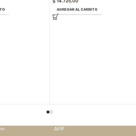
$
14.725,00
ITO
AGREGAR AL CARRITO
AFIP
nes