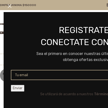
OMPRA MINIMA $150000
Atención por WA
Consultanos
REGISTRATE
+54 9 11 7166-5043
ventas@frvr.com.ar
CONECTATE CON
Sea el primero en conocer nuestras últ
obtenga ofertas exclusi
SOLD
OUT
Se utilizará de acuerdo a nuestros
Término