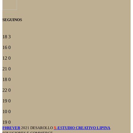
SEGUINOS
18
3
16
0
12
0
21
0
18
0
22
0
19
0
10
0
19
0
F0REVER
2021 DESAROLLO
-ESTUDIO CREATIVO LIPINA
.
X