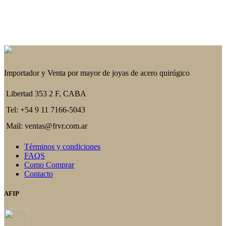
Importador y Venta por mayor de joyas de acero quirúgico
Libertad 353 2 F, CABA
Tel: +54 9 11 7166-5043
Mail: ventas@frvr.com.ar
Términos y condiciones
FAQS
Como Comprar
Contacto
AFIP