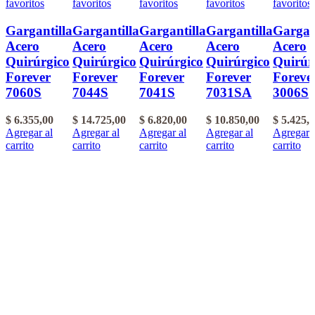
favoritos
favoritos
favoritos
favoritos
favoritos
Gargantilla
Gargantilla
Gargantilla
Gargantilla
Gargan
Acero
Acero
Acero
Acero
Acero
Quirúrgico
Quirúrgico
Quirúrgico
Quirúrgico
Quirúr
Forever
Forever
Forever
Forever
Foreve
7060S
7044S
7041S
7031SA
3006S
$
6.355,00
$
14.725,00
$
6.820,00
$
10.850,00
$
5.425,
Agregar al
Agregar al
Agregar al
Agregar al
Agregar 
carrito
carrito
carrito
carrito
carrito