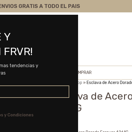
ENVIOS GRATIS A TODO EL PAIS
 Y
 FRVR!
imas tendencias y
HOME
SHOP
SOBRE NOSOTROS
COMO COMPRAR
vas
Portada
»
Shop
»
Esclava de Acero Dorad
Esclava de Acer
4261G
s y Condiciones
$
10.850,00