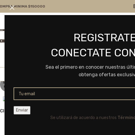
OMPRA MINIMA $150000
Atención por WA
Consultanos
REGISTRATE
+54 9 11 7166-5043
ventas@frvr.com.ar
CONECTATE CON
Sea el primero en conocer nuestras últ
obtenga ofertas exclusi
SOLD
OUT
Click to enlarge
Se utilizará de acuerdo a nuestros
Término