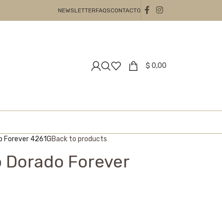
NEWSLETTER
FAQS
CONTACTO
$
0,00
o Forever 4261G
Back to products
o Dorado Forever