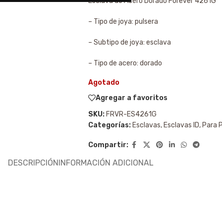
Esclava de Acero Dorado Forever 4261G
– Tipo de joya: pulsera
– Subtipo de joya: esclava
– Tipo de acero: dorado
Agotado
Agregar a favoritos
SKU:
FRVR-ES4261G
Categorías:
Esclavas
,
Esclavas ID
,
Para 
Compartir:
DESCRIPCIÓN
INFORMACIÓN ADICIONAL