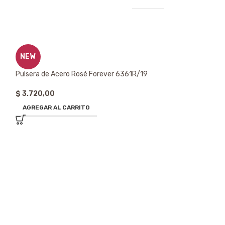
NEW
Pulsera de Acero Rosé Forever 6361R/19
$
3.720,00
AGREGAR AL CARRITO
NEW
Pulsera de Acero