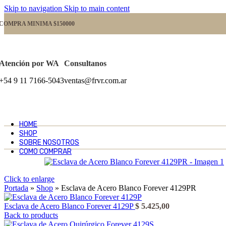
Skip to navigation
Skip to main content
COMPRA MINIMA $150000
Atención por WA
Consultanos
+54 9 11 7166-5043
ventas@frvr.com.ar
HOME
SHOP
SOBRE NOSOTROS
COMO COMPRAR
Click to enlarge
Portada
»
Shop
»
Esclava de Acero Blanco Forever 4129PR
Esclava de Acero Blanco Forever 4129P
$
5.425,00
Back to products