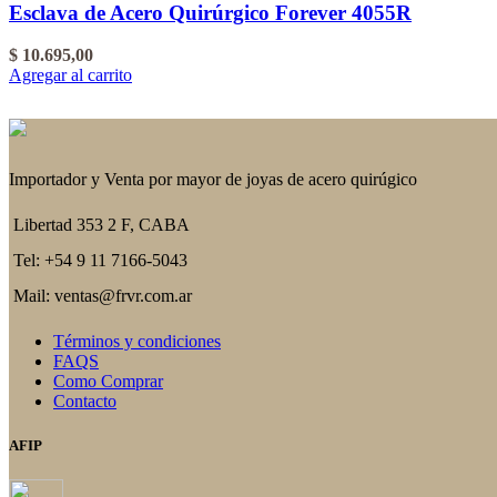
Esclava de Acero Quirúrgico Forever 4055R
$
10.695,00
Agregar al carrito
Importador y Venta por mayor de joyas de acero quirúgico
Libertad 353 2 F, CABA
Tel: +54 9 11 7166-5043
Mail: ventas@frvr.com.ar
Términos y condiciones
FAQS
Como Comprar
Contacto
AFIP