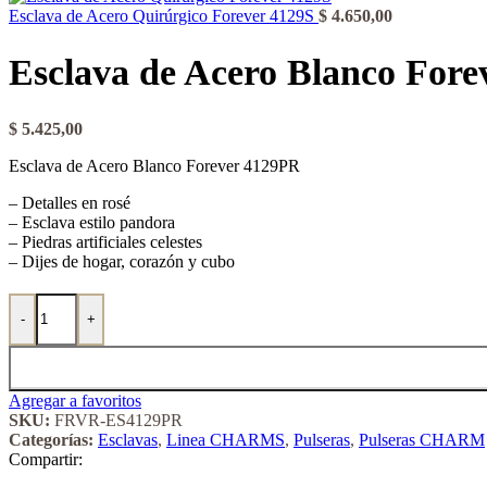
Esclava de Acero Quirúrgico Forever 4129S
$
4.650,00
Esclava de Acero Blanco For
$
5.425,00
Esclava de Acero Blanco Forever 4129PR
– Detalles en rosé
– Esclava estilo pandora
– Piedras artificiales celestes
– Dijes de hogar, corazón y cubo
Esclava de Acero Blanco Forever 4129PR cantidad
-
+
Agregar a favoritos
SKU:
FRVR-ES4129PR
Categorías:
Esclavas
,
Linea CHARMS
,
Pulseras
,
Pulseras CHARM
Compartir: