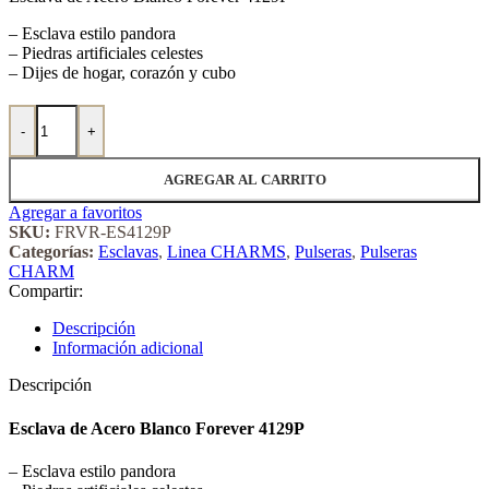
– Esclava estilo pandora
– Piedras artificiales celestes
– Dijes de hogar, corazón y cubo
Esclava de Acero Blanco Forever 4129P cantidad
-
+
AGREGAR AL CARRITO
Agregar a favoritos
SKU:
FRVR-ES4129P
Categorías:
Esclavas
,
Linea CHARMS
,
Pulseras
,
Pulseras
CHARM
Compartir:
Descripción
Información adicional
Descripción
Esclava de Acero Blanco Forever 4129P
– Esclava estilo pandora