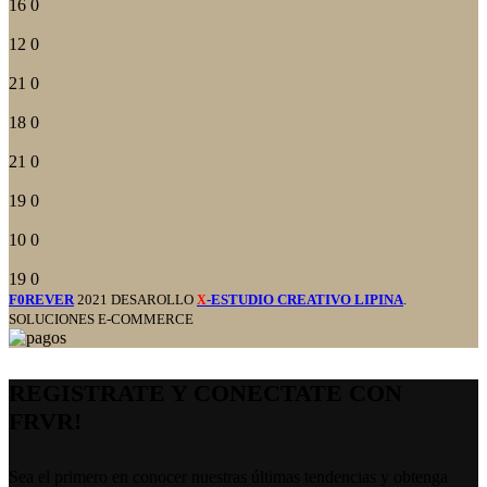
16
0
12
0
21
0
18
0
21
0
19
0
10
0
19
0
F0REVER
2021 DESAROLLO
-ESTUDIO CREATIVO LIPINA
.
X
SOLUCIONES E-COMMERCE
REGISTRATE Y CONECTATE CON
FRVR!
Sea el primero en conocer nuestras últimas tendencias y obtenga