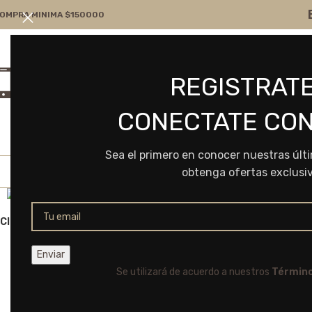
OMPRA MINIMA $150000
Atención por WA
Consultanos
REGISTRATE
+54 9 11 7166-5043
ventas@frvr.com.ar
CONECTATE CON
Sea el primero en conocer nuestras últ
obtenga ofertas exclusi
Click to enlarge
Se utilizará de acuerdo a nuestros
Término