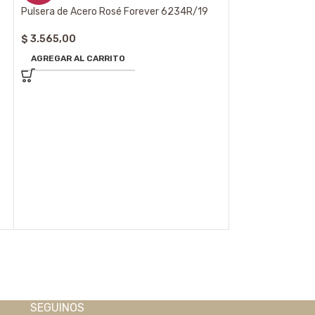
Pulsera de Acero Rosé Forever 6234R/19
$
3.565,00
AGREGAR AL CARRITO
Esclava de Acero
$
5.270,00
AGREGAR AL CA
SEGUINOS