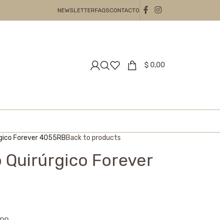
NEWSLETTER
FAQS
CONTACTO
$
0,00
rgico Forever 4055RB
Back to products
 Quirúrgico Forever