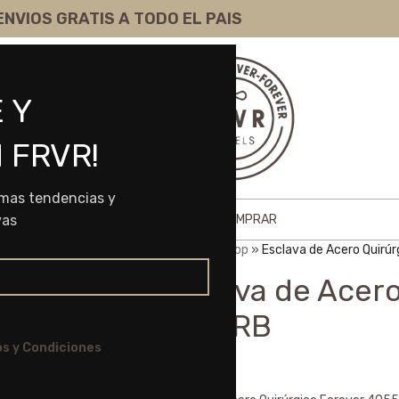
ENVIOS GRATIS A TODO EL PAIS
 Y
 FRVR!
imas tendencias y
HOME
SHOP
SOBRE NOSOTROS
COMO COMPRAR
vas
Portada
»
Shop
»
Esclava de Acero Quirú
Esclava de Acero
4055RB
s y Condiciones
$
10.695,00