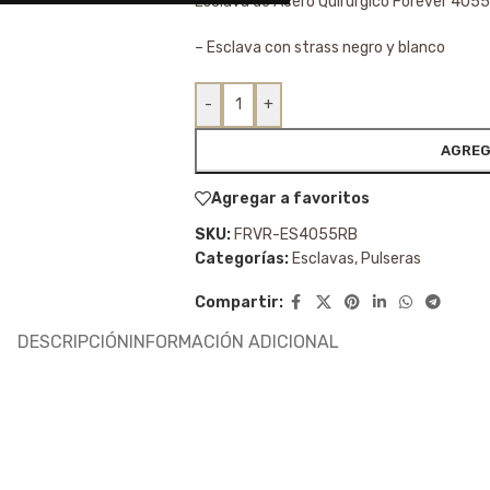
Esclava de Acero Quirúrgico Forever 405
– Esclava con strass negro y blanco
-
+
AGREG
Agregar a favoritos
SKU:
FRVR-ES4055RB
Categorías:
Esclavas
,
Pulseras
Compartir:
DESCRIPCIÓN
INFORMACIÓN ADICIONAL