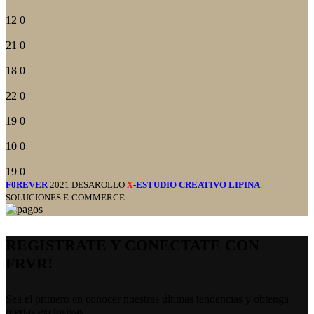
12
0
21
0
18
0
22
0
19
0
10
0
19
0
F0REVER
2021 DESAROLLO
-ESTUDIO CREATIVO LIPINA
.
X
SOLUCIONES E-COMMERCE
REGISTRATE Y CONECTATE CON
FRVR!
Sea el primero en conocer nuestras últimas tendencias y obtenga
ofertas exclusivas