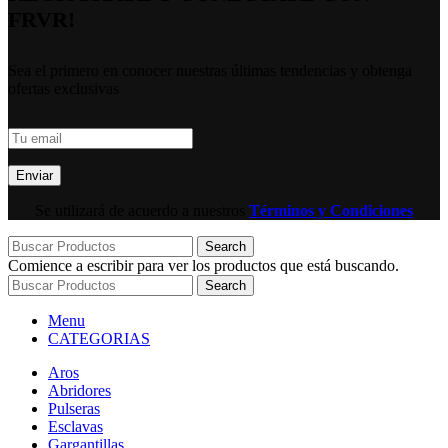
FRVR!
Sea el primero en conocer nuestras últimas tendencias y obtenga
ofertas exclusivas
Se utilizará de acuerdo a nuestros
Términos y Condiciones
Search
Comience a escribir para ver los productos que está buscando.
Search
Menu
CATEGORIAS
Aros
Abridores
Pulseras
Esclavas
Gargantillas