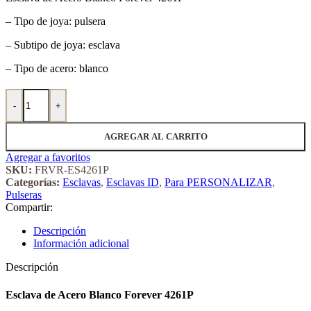
– Tipo de joya: pulsera
– Subtipo de joya: esclava
– Tipo de acero: blanco
Esclava de Acero Blanco Forever 4261P cantidad
-
+
AGREGAR AL CARRITO
Agregar a favoritos
SKU:
FRVR-ES4261P
Categorías:
Esclavas
,
Esclavas ID
,
Para PERSONALIZAR
,
Pulseras
Compartir:
Descripción
Información adicional
Descripción
Esclava de Acero Blanco Forever 4261P