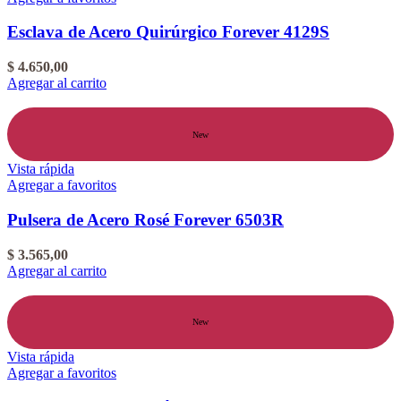
Esclava de Acero Quirúrgico Forever 4129S
$
4.650,00
Agregar al carrito
New
Vista rápida
Agregar a favoritos
Pulsera de Acero Rosé Forever 6503R
$
3.565,00
Agregar al carrito
New
Vista rápida
Agregar a favoritos