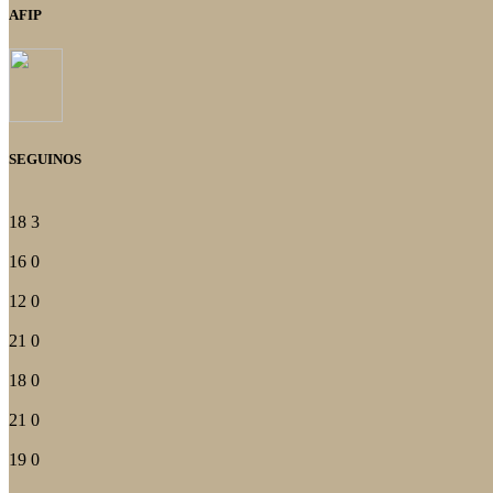
AFIP
SEGUINOS
18
3
16
0
12
0
21
0
18
0
21
0
19
0