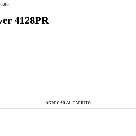
Rango
0,00
de
precios:
ever 4128PR
desde
$ 1.395,00
hasta
$ 1.550,00
AGREGAR AL CARRITO