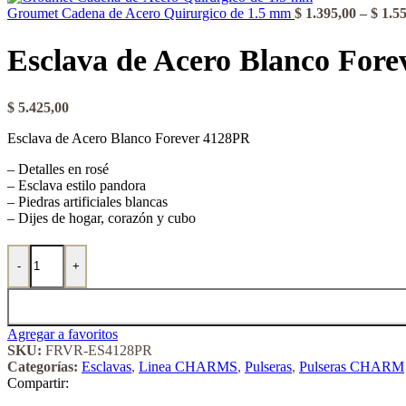
Groumet Cadena de Acero Quirurgico de 1.5 mm
$
1.395,00
–
$
1.55
Esclava de Acero Blanco For
$
5.425,00
Esclava de Acero Blanco Forever 4128PR
– Detalles en rosé
– Esclava estilo pandora
– Piedras artificiales blancas
– Dijes de hogar, corazón y cubo
Esclava de Acero Blanco Forever 4128PR cantidad
-
+
Agregar a favoritos
SKU:
FRVR-ES4128PR
Categorías:
Esclavas
,
Linea CHARMS
,
Pulseras
,
Pulseras CHARM
Compartir: