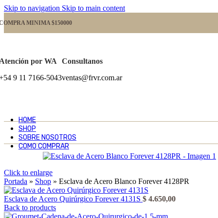
Skip to navigation
Skip to main content
COMPRA MINIMA $150000
Atención por WA
Consultanos
+54 9 11 7166-5043
ventas@frvr.com.ar
HOME
SHOP
SOBRE NOSOTROS
COMO COMPRAR
Click to enlarge
Portada
»
Shop
»
Esclava de Acero Blanco Forever 4128PR
Esclava de Acero Quirúrgico Forever 4131S
$
4.650,00
Back to products