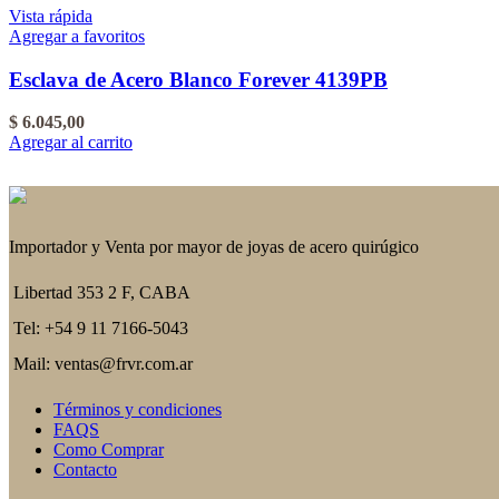
Vista rápida
Agregar a favoritos
Esclava de Acero Blanco Forever 4139PB
$
6.045,00
Agregar al carrito
Importador y Venta por mayor de joyas de acero quirúgico
Libertad 353 2 F, CABA
Tel: +54 9 11 7166-5043
Mail: ventas@frvr.com.ar
Términos y condiciones
FAQS
Como Comprar
Contacto