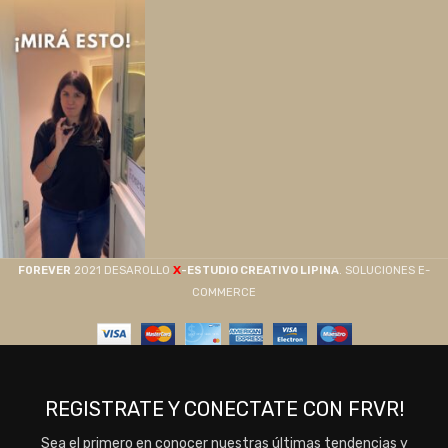
X
F0REVER
2021 DESAROLLO
-ESTUDIO CREATIVO LIPINA
. SOLUCIONES E-
COMMERCE
REGISTRATE Y CONECTATE CON FRVR!
Sea el primero en conocer nuestras últimas tendencias y