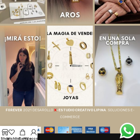
X
F0REVER
2021 DESAROLLO
-ESTUDIO CREATIVO LIPINA
. SOLUCIONES E-
COMMERCE
Shop
Wishlist
Carrito
My account