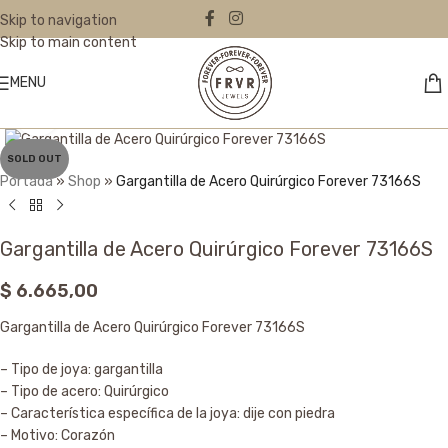
Skip to navigation
Skip to main content
MENU
Click to enlarge
SOLD OUT
Portada
»
Shop
»
Gargantilla de Acero Quirúrgico Forever 73166S
Gargantilla de Acero Quirúrgico Forever 73166S
$
6.665,00
Gargantilla de Acero Quirúrgico Forever 73166S
– Tipo de joya: gargantilla
– Tipo de acero: Quirúrgico
– Característica específica de la joya: dije con piedra
– Motivo: Corazón