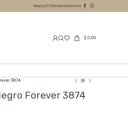
NEWSLETTER
FAQS
CONTACTO
$
0,00
orever 3874
Negro Forever 3874