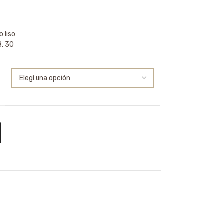
o liso
8, 30