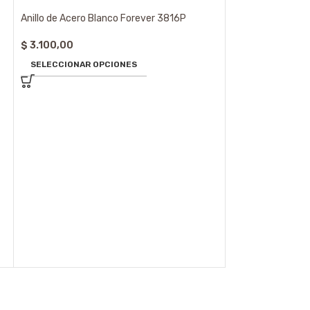
Anillo de Acero Blanco Forever 3816P
$
3.100,00
SELECCIONAR OPCIONES
Anillo de Acero 
$
2.790,00
SELECCIONAR 