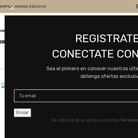
OMPRA MINIMA $150000
Atención por WA
Consultanos
REGISTRATE
+54 9 11 7166-5043
ventas@frvr.com.ar
CONECTATE CON
Sea el primero en conocer nuestras últ
obtenga ofertas exclusi
Click to enlarge
Se utilizará de acuerdo a nuestros
Término