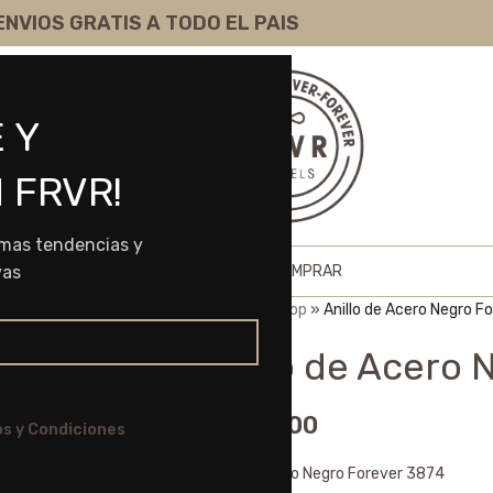
ENVIOS GRATIS A TODO EL PAIS
 Y
 FRVR!
imas tendencias y
HOME
SHOP
SOBRE NOSOTROS
COMO COMPRAR
vas
Portada
»
Shop
»
Anillo de Acero Negro F
Anillo de Acero 
$
3.410,00
s y Condiciones
Anillo de Acero Negro Forever 3874