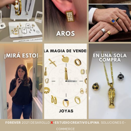
X
F0REVER
2021 DESAROLLO
-ESTUDIO CREATIVO LIPINA
. SOLUCIONES E-
COMMERCE