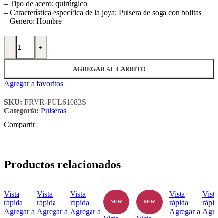
– Tipo de acero: quirúrgico
– Característica específica de la joya: Pulsera de soga con bolitas
– Genero: Hombre
Pulsera de Acero Quirúrgico Forever 61083S cantidad
-
+
AGREGAR AL CARRITO
Agregar a favoritos
SKU:
FRVR-PUL61083S
Categoría:
Pulseras
Compartir:
Productos relacionados
Vista
Vista
Vista
Vista
Vista
rápida
rápida
rápida
rápida
rápi
NEW
NEW
Agregar a
Agregar a
Agregar a
Agregar a
Agre