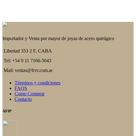
Importador y Venta por mayor de joyas de acero quirúgico
Libertad 353 2 F, CABA
Tel: +54 9 11 7166-5043
Mail: ventas@frvr.com.ar
Términos y condiciones
FAQS
Como Comprar
Contacto
AFIP