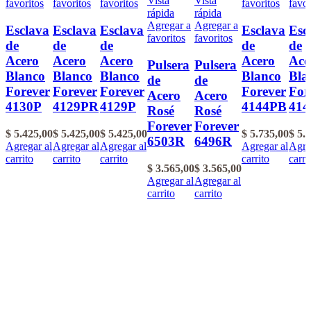
Vista
Vista
favoritos
favoritos
favoritos
favoritos
favor
rápida
rápida
Agregar a
Agregar a
Esclava
Esclava
Esclava
Esclava
Esc
favoritos
favoritos
de
de
de
de
de
Acero
Acero
Acero
Acero
Ace
Pulsera
Pulsera
Blanco
Blanco
Blanco
Blanco
Bla
de
de
Forever
Forever
Forever
Forever
For
Acero
Acero
4130P
4129PR
4129P
4144PB
41
Rosé
Rosé
Forever
Forever
$
5.425,00
$
5.425,00
$
5.425,00
$
5.735,00
$
5.4
6503R
6496R
Agregar al
Agregar al
Agregar al
Agregar al
Agre
carrito
carrito
carrito
carrito
carri
$
3.565,00
$
3.565,00
Agregar al
Agregar al
carrito
carrito