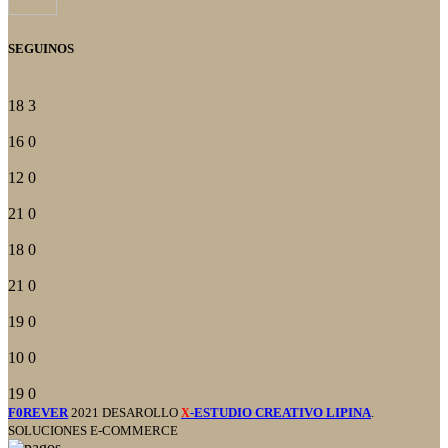
SEGUINOS
18
3
16
0
12
0
21
0
18
0
21
0
19
0
10
0
19
0
F0REVER
2021 DESAROLLO
-ESTUDIO CREATIVO LIPINA
.
X
SOLUCIONES E-COMMERCE