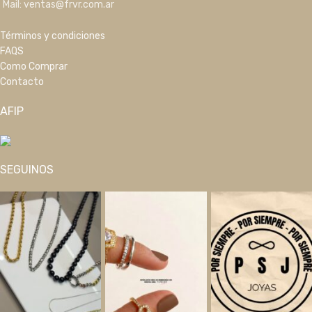
Mail: ventas@frvr.com.ar
Términos y condiciones
FAQS
Como Comprar
Contacto
AFIP
SEGUINOS