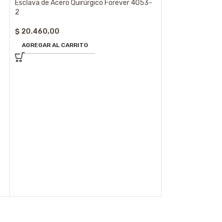
Esclava de Acero Quirúrgico Forever 4053-
2
$
20.460,00
AGREGAR AL CARRITO
NEW
Pulsera de Acero
$
3.565,00
AGREGAR AL CA