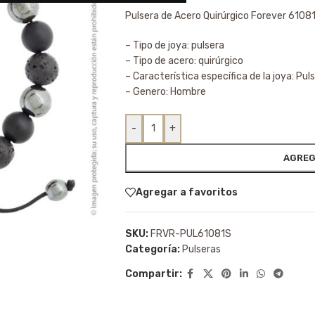
Pulsera de Acero Quirúrgico Forever 6108
– Tipo de joya: pulsera
– Tipo de acero: quirúrgico
– Característica específica de la joya: Pul
– Genero: Hombre
-
+
AGREG
Agregar a favoritos
SKU:
FRVR-PUL61081S
Categoría:
Pulseras
Compartir: