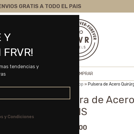
ENVIOS GRATIS A TODO EL PAIS
 Y
 FRVR!
imas tendencias y
HOME
SHOP
SOBRE NOSOTROS
COMO COMPRAR
vas
Portada
»
Shop
»
Pulsera de Acero Quirúr
Pulsera de Acero
61081S
s y Condiciones
$
8.525,00