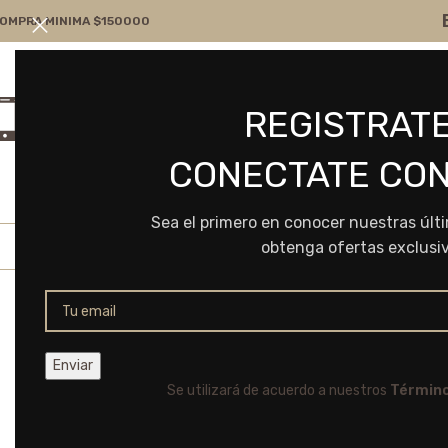
OMPRA MINIMA $150000
Atención por WA
Consultanos
REGISTRATE
+54 9 11 7166-5043
ventas@frvr.com.ar
CONECTATE CON
Sea el primero en conocer nuestras últ
obtenga ofertas exclusi
Se utilizará de acuerdo a nuestros
Término