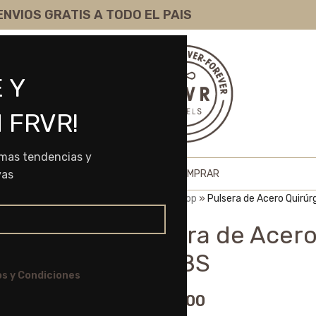
ENVIOS GRATIS A TODO EL PAIS
 Y
 FRVR!
imas tendencias y
HOME
SHOP
SOBRE NOSOTROS
COMO COMPRAR
vas
Portada
»
Shop
»
Pulsera de Acero Quirú
Pulsera de Acero
61028S
s y Condiciones
$
8.525,00