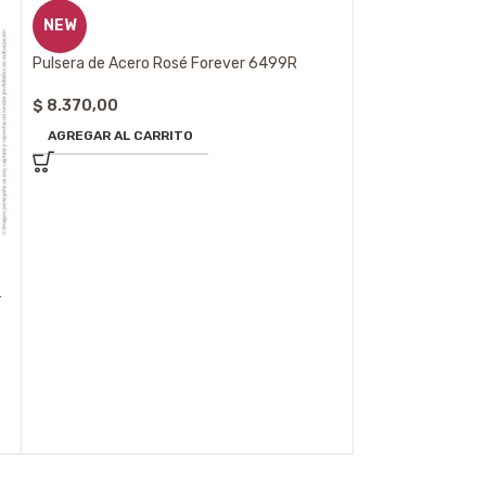
NEW
Pulsera de Acero Rosé Forever 6499R
$
8.370,00
AGREGAR AL CARRITO
-
NEW
Pulsera de Acero
$
3.720,00
AGREGAR AL CA