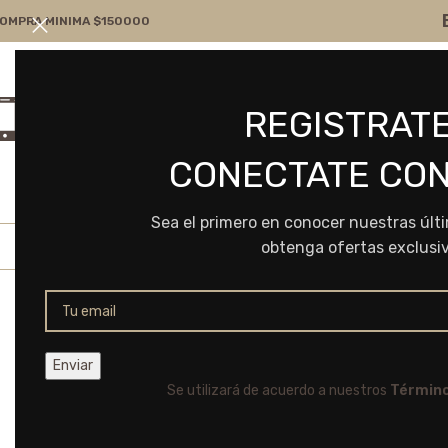
OMPRA MINIMA $150000
Atención por WA
Consultanos
REGISTRATE
+54 9 11 7166-5043
ventas@frvr.com.ar
CONECTATE CON
Sea el primero en conocer nuestras últ
obtenga ofertas exclusi
Se utilizará de acuerdo a nuestros
Término