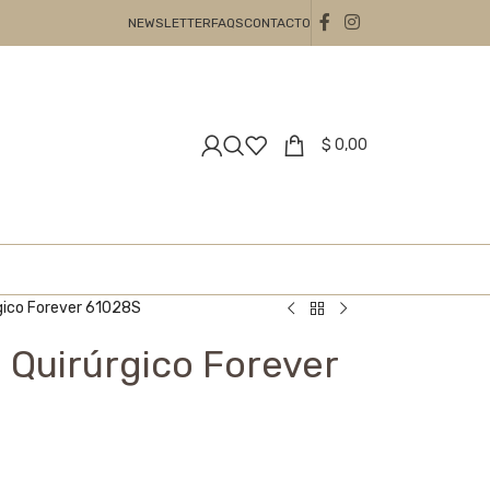
NEWSLETTER
FAQS
CONTACTO
$
0,00
rgico Forever 61028S
 Quirúrgico Forever