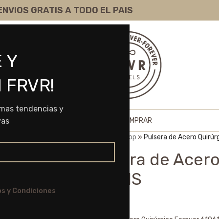
ENVIOS GRATIS A TODO EL PAIS
 Y
 FRVR!
imas tendencias y
HOME
SHOP
SOBRE NOSOTROS
COMO COMPRAR
vas
Portada
»
Shop
»
Pulsera de Acero Quirúr
Pulsera de Acero
61061S
s y Condiciones
$
13.175,00