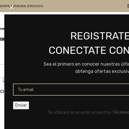
OMPRA MINIMA $150000
Atención por WA
Consultanos
REGISTRATE
+54 9 11 7166-5043
ventas@frvr.com.ar
CONECTATE CON
Sea el primero en conocer nuestras últ
obtenga ofertas exclusi
Click to enlarge
Se utilizará de acuerdo a nuestros
Término