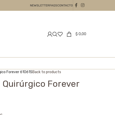
NEWSLETTER
FAQS
CONTACTO
$
0,00
gico Forever 61061S
Back to products
 Quirúrgico Forever