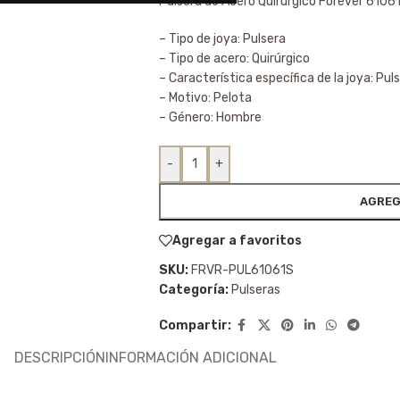
Pulsera de Acero Quirúrgico Forever 6106
– Tipo de joya: Pulsera
– Tipo de acero: Quirúrgico
– Característica específica de la joya: Pu
– Motivo: Pelota
– Género: Hombre
-
+
AGREG
Agregar a favoritos
SKU:
FRVR-PUL61061S
Categoría:
Pulseras
Compartir:
DESCRIPCIÓN
INFORMACIÓN ADICIONAL