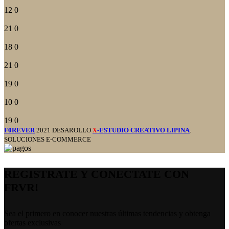
12
0
21
0
18
0
21
0
19
0
10
0
19
0
F0REVER
2021 DESAROLLO
-ESTUDIO CREATIVO LIPINA
.
X
SOLUCIONES E-COMMERCE
REGISTRATE Y CONECTATE CON
FRVR!
Sea el primero en conocer nuestras últimas tendencias y obtenga
ofertas exclusivas