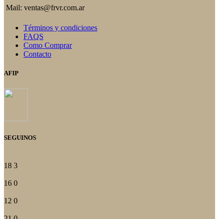
Mail: ventas@frvr.com.ar
Términos y condiciones
FAQS
Como Comprar
Contacto
AFIP
SEGUINOS
18
3
16
0
12
0
21
0