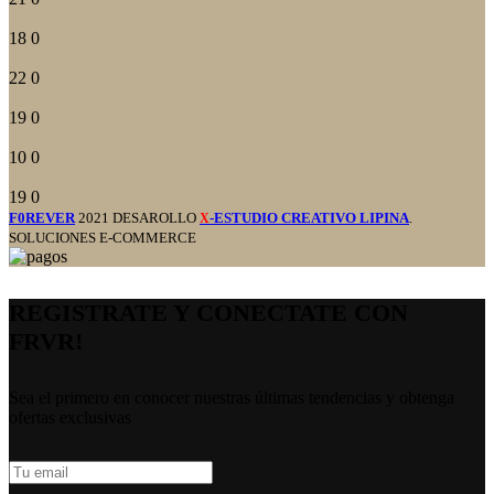
18
0
22
0
19
0
10
0
19
0
F0REVER
2021 DESAROLLO
-ESTUDIO CREATIVO LIPINA
.
X
SOLUCIONES E-COMMERCE
REGISTRATE Y CONECTATE CON
FRVR!
Sea el primero en conocer nuestras últimas tendencias y obtenga
ofertas exclusivas