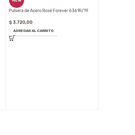
NEW
Pulsera de Acero Rosé Forever 6361R/19
$
3.720,00
AGREGAR AL CARRITO
Esclava de Acero
$
5.270,00
AGREGAR AL CA