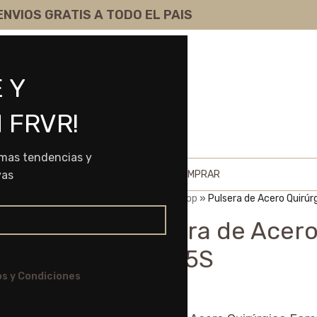
ENVIOS GRATIS A TODO EL PAIS
 Y
 FRVR!
imas tendencias y
HOME
SHOP
SOBRE NOSOTROS
COMO COMPRAR
vas
Portada
»
Shop
»
Pulsera de Acero Quirú
Pulsera de Acero
60525S
s y Condiciones
$
7.285,00