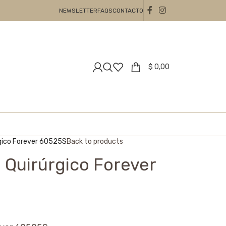
NEWSLETTER
FAQS
CONTACTO
$
0,00
rgico Forever 60525S
Back to products
 Quirúrgico Forever