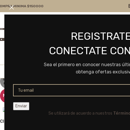
OMPRA MINIMA $150000
Atención por WA
Consultanos
REGISTRATE
+54 9 11 7166-5043
ventas@frvr.com.ar
CONECTATE CON
Sea el primero en conocer nuestras últ
obtenga ofertas exclusi
SOLD
OUT
NEW
Se utilizará de acuerdo a nuestros
Término
Click to enlarge