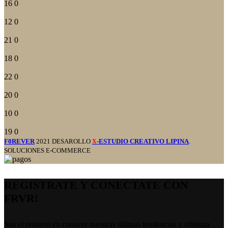
16
0
12
0
21
0
18
0
22
0
20
0
10
0
19
0
F0REVER
2021 DESAROLLO
-ESTUDIO CREATIVO LIPINA
.
X
SOLUCIONES E-COMMERCE
REGISTRATE Y CONECTATE CON
FRVR!
Sea el primero en conocer nuestras últimas tendencias y obtenga