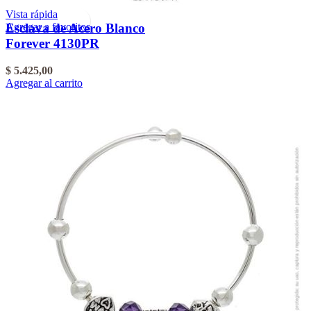
Vista rápida
Agregar a favoritos
Esclava de Acero Blanco
Forever 4130PR
$
5.425,00
Agregar al carrito