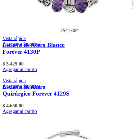
Vista rápida
Agregar a favoritos
Esclava de Acero Blanco
Forever 4130P
$
5.425,00
Agregar al carrito
Vista rápida
Agregar a favoritos
Esclava de Acero
Quirúrgico Forever 4129S
$
4.650,00
Agregar al carrito