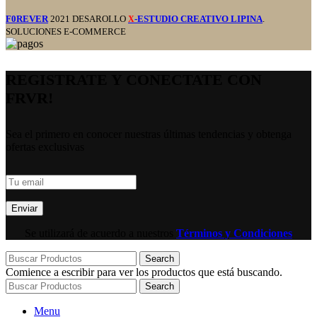
F0REVER
2021 DESAROLLO
-ESTUDIO CREATIVO LIPINA
.
X
SOLUCIONES E-COMMERCE
REGISTRATE Y CONECTATE CON
FRVR!
Sea el primero en conocer nuestras últimas tendencias y obtenga
ofertas exclusivas
Se utilizará de acuerdo a nuestros
Términos y Condiciones
Search
Comience a escribir para ver los productos que está buscando.
Search
Menu