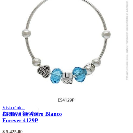
Vista rápida
Agregar a favoritos
Esclava de Acero Blanco
Forever 4129P
$
5.425,00