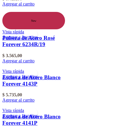
Agregar al carrito
New
Vista rápida
Agregar a favoritos
Pulsera de Acero Rosé
Forever 6234R/19
$
3.565,00
Agregar al carrito
Vista rápida
Agregar a favoritos
Esclava de Acero Blanco
Forever 4143P
$
5.735,00
Agregar al carrito
Vista rápida
Agregar a favoritos
Esclava de Acero Blanco
Forever 4141P