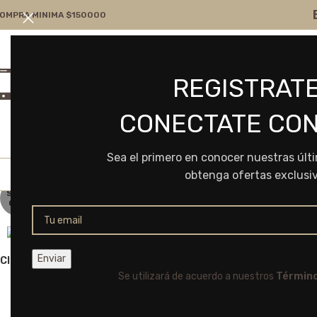
OMPRA MINIMA $150000
Atención por WA
Consultanos
REGISTRATE
+54 9 11 7166-5043
ventas@frvr.com.ar
CONECTATE CON
Sea el primero en conocer nuestras últ
obtenga ofertas exclusi
SOLD
OUT
Click to enlarge
Se utilizará de acuerdo a nuestros
Término