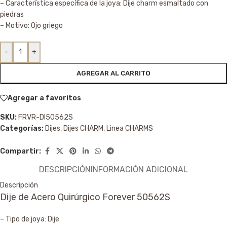
– Característica específica de la joya: Dije charm esmaltado con
piedras
– Motivo: Ojo griego
-
+
AGREGAR AL CARRITO
Agregar a favoritos
SKU:
FRVR-DI50562S
Categorías:
Dijes
,
Dijes CHARM
,
Linea CHARMS
Compartir:
DESCRIPCIÓN
INFORMACIÓN ADICIONAL
Descripción
Dije de Acero Quirúrgico Forever 50562S
– Tipo de joya: Dije