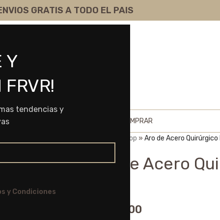
ENVIOS GRATIS A TODO EL PAIS
 Y
 FRVR!
imas tendencias y
HOME
SHOP
SOBRE NOSOTROS
COMO COMPRAR
vas
Portada
»
Shop
»
Aro de Acero Quirúrgico
Aro de Acero Qui
1764
s y Condiciones
$
1.860,00