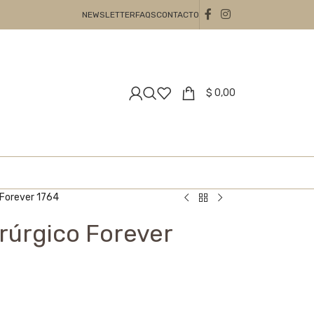
NEWSLETTER
FAQS
CONTACTO
$
0,00
 Forever 1764
rúrgico Forever