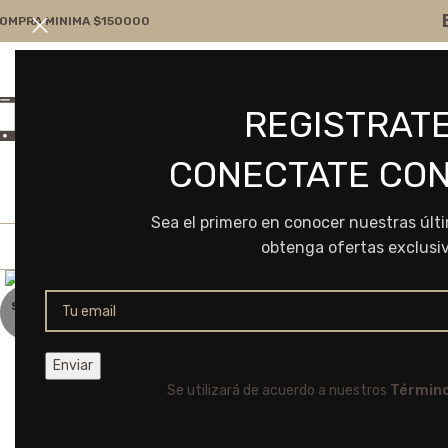
OMPRA MINIMA $150000
Atención por WA
Consultanos
REGISTRATE
+54 9 11 7166-5043
ventas@frvr.com.ar
CONECTATE CON
Sea el primero en conocer nuestras últ
obtenga ofertas exclusi
Click to enlarge
SOLD
OUT
Se utilizará de acuerdo a nuestros
Término