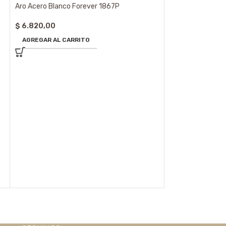
Aro Acero Blanco Forever 1867P
$
6.820,00
AGREGAR AL CARRITO
Aro Acero Blanco
$
6.820,00
AGREGAR AL CA