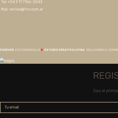
Tel: +54 9 11 7166-5043
Mail: ventas@frvr.com.ar
X
F0REVER
2021 DESAROLLO
-ESTUDIO CREATIVO LIPINA
. SOLUCIONES E-COM
REGI
Sea el prime