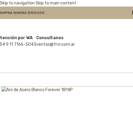
Skip to navigation
Skip to main content
OMPRA MINIMA $150000
tención por WA
Consultanos
54 9 11 7166-5043
ventas@frvr.com.ar
Click to enlarge