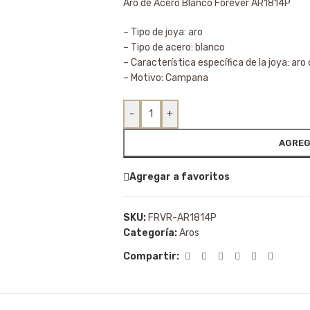
Aro de Acero Blanco Forever AR1814P
– Tipo de joya: aro
– Tipo de acero: blanco
– Característica específica de la joya: aro
– Motivo: Campana
-
+
AGREG
Agregar a favoritos
SKU:
FRVR-AR1814P
Categoría:
Aros
Compartir: