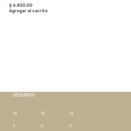
$
6.820,00
Agregar al carrito
Aro Acero Blanco
$
6.820,00
Agregar al carr
SEGUINOS
18
16
12
3
0
0