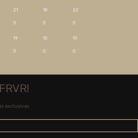
21
18
22
0
0
0
19
10
19
0
0
0
FRVR!
as exclusivas