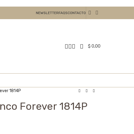
NEWSLETTER
FAQS
CONTACTO
$
0,00
rever 1814P
anco Forever 1814P