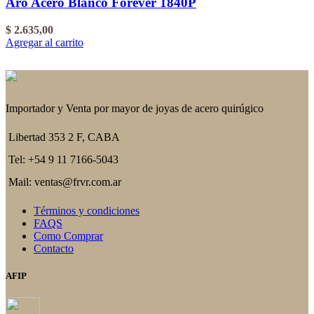
Aro Acero Blanco Forever 1840P
$
2.635,00
Agregar al carrito
Importador y Venta por mayor de joyas de acero quirúgico
Libertad 353 2 F, CABA
Tel: +54 9 11 7166-5043
Mail: ventas@frvr.com.ar
Términos y condiciones
FAQS
Como Comprar
Contacto
AFIP