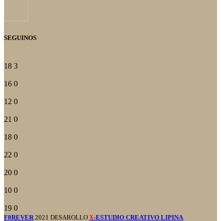
SEGUINOS
18
3
16
0
12
0
21
0
18
0
22
0
20
0
10
0
19
0
F0REVER
2021 DESAROLLO
-ESTUDIO CREATIVO LIPINA
.
X