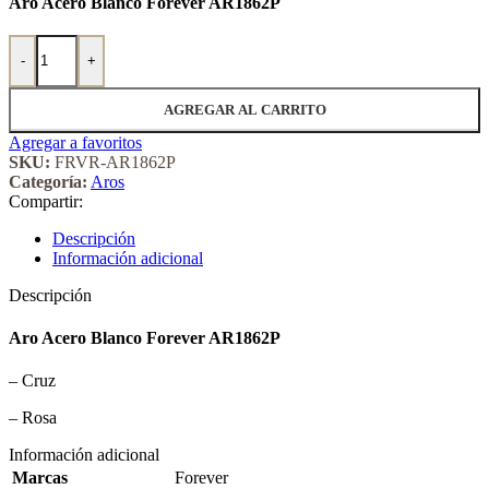
Aro Acero Blanco Forever AR1862P
Aro Acero Blanco Forever 1862P cantidad
-
+
AGREGAR AL CARRITO
Agregar a favoritos
SKU:
FRVR-AR1862P
Categoría:
Aros
Compartir:
Descripción
Información adicional
Descripción
Aro Acero Blanco Forever AR1862P
– Cruz
– Rosa
Información adicional
Marcas
Forever