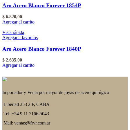
Aro Acero Blanco Forever 1854P
$
6.820,00
Agregar al carrito
Vista rápida
Agregar a favoritos
Aro Acero Blanco Forever 1840P
$
2.635,00
Agregar al carrito
Importador y Venta por mayor de joyas de acero quirúgico
Libertad 353 2 F, CABA
Tel: +54 9 11 7166-5043
Mail: ventas@frvr.com.ar