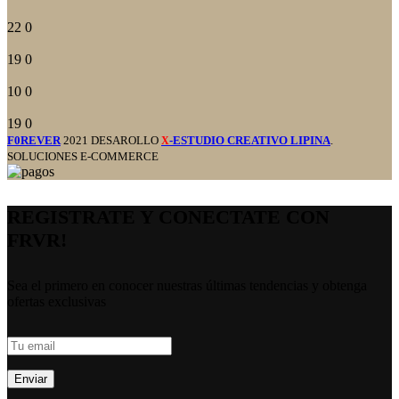
22
0
19
0
10
0
19
0
F0REVER
2021 DESAROLLO
-ESTUDIO CREATIVO LIPINA
.
X
SOLUCIONES E-COMMERCE
REGISTRATE Y CONECTATE CON
FRVR!
Sea el primero en conocer nuestras últimas tendencias y obtenga
ofertas exclusivas