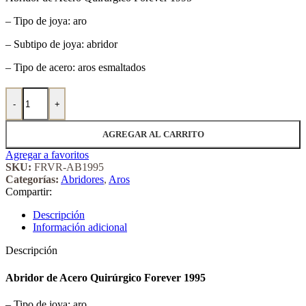
– Tipo de joya: aro
– Subtipo de joya: abridor
– Tipo de acero: aros esmaltados
Abridor de Acero Quirúrgico Forever 1995 cantidad
-
+
AGREGAR AL CARRITO
Agregar a favoritos
SKU:
FRVR-AB1995
Categorías:
Abridores
,
Aros
Compartir:
Descripción
Información adicional
Descripción
Abridor de Acero Quirúrgico Forever 1995
– Tipo de joya: aro