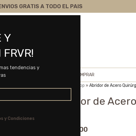
ENVIOS GRATIS A TODO EL PAIS
 Y
 FRVR!
imas tendencias y
HOME
SHOP
SOBRE NOSOTROS
COMO COMPRAR
vas
Portada
»
Shop
»
Abridor de Acero Quirúr
Abridor de Acero
1996
s y Condiciones
$
3.410,00