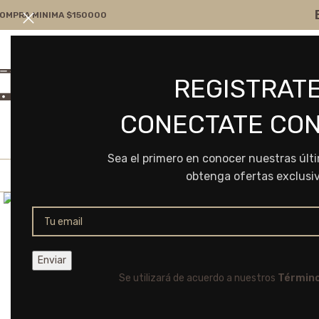
OMPRA MINIMA $150000
Atención por WA
Consultanos
REGISTRATE
+54 9 11 7166-5043
ventas@frvr.com.ar
CONECTATE CON
Sea el primero en conocer nuestras últ
obtenga ofertas exclusi
Click to enlarge
Se utilizará de acuerdo a nuestros
Término