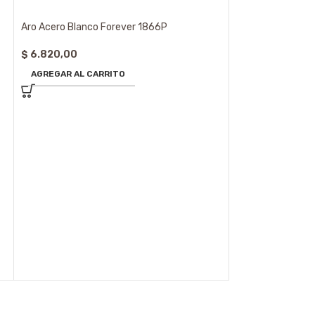
Aro Acero Blanco Forever 1866P
$
6.820,00
AGREGAR AL CARRITO
Aro Acero Blanco
$
6.820,00
AGREGAR AL CA