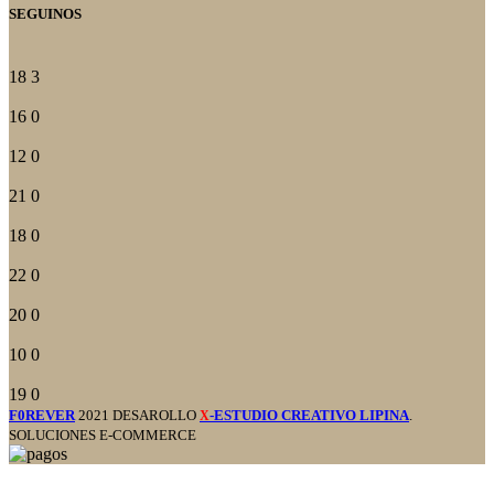
SEGUINOS
18
3
16
0
12
0
21
0
18
0
22
0
20
0
10
0
19
0
F0REVER
2021 DESAROLLO
-ESTUDIO CREATIVO LIPINA
.
X
SOLUCIONES E-COMMERCE