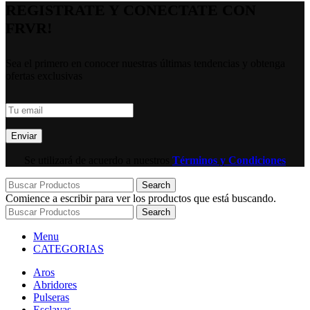
REGISTRATE Y CONECTATE CON
FRVR!
Sea el primero en conocer nuestras últimas tendencias y obtenga
ofertas exclusivas
Se utilizará de acuerdo a nuestros
Términos y Condiciones
Search
Comience a escribir para ver los productos que está buscando.
Search
Menu
CATEGORIAS
Aros
Abridores
Pulseras
Esclavas