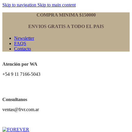
Skip to navigation
Skip to main content
COMPRA MINIMA $150000
ENVIOS GRATIS A TODO EL PAIS
Newsletter
FAQS
Contacto
Atención por WA
+54 9 11 7166-5043
Consultanos
ventas@frvr.com.ar