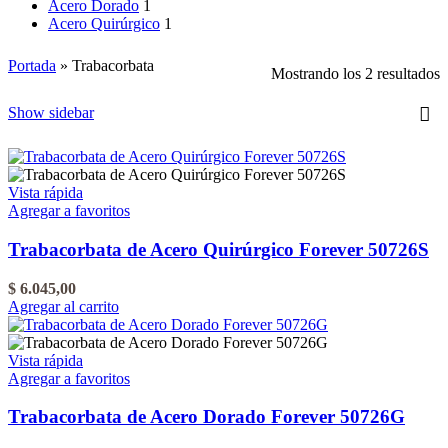
Acero Dorado
1
Acero Quirúrgico
1
Portada
»
Trabacorbata
O
Mostrando los 2 resultados
p
m
Show sidebar
r
Vista rápida
Agregar a favoritos
Trabacorbata de Acero Quirúrgico Forever 50726S
$
6.045,00
Agregar al carrito
Vista rápida
Agregar a favoritos
Trabacorbata de Acero Dorado Forever 50726G