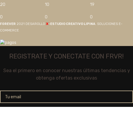
20
10
19
0
0
0
X
F0REVER
2021 DESAROLLO
-ESTUDIO CREATIVO LIPINA
. SOLUCIONES E-
COMMERCE
REGISTRATE Y CONECTATE CON FRVR!
Sea el primero en conocer nuestras últimas tendencias y
obtenga ofertas exclusivas
Se utilizará de acuerdo a nuestros
Términos y Condiciones