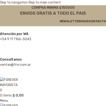
Skip to navigation
Skip to main content
COMPRA MINIMA $150000
ENVIOS GRATIS A TODO EL PAIS
NEWSLETTER
FAQS
CONTACTO
Atención por WA
+54 9 11 7166-5043
Consultanos
ventas@frvr.com.ar
0
0
items
$
0,00
Menu