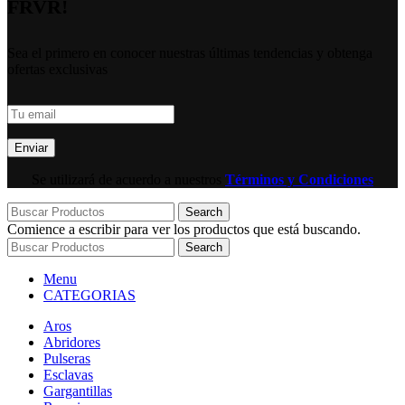
FRVR!
Sea el primero en conocer nuestras últimas tendencias y obtenga
ofertas exclusivas
Se utilizará de acuerdo a nuestros
Términos y Condiciones
Search
Comience a escribir para ver los productos que está buscando.
Search
Menu
CATEGORIAS
Aros
Abridores
Pulseras
Esclavas
Gargantillas