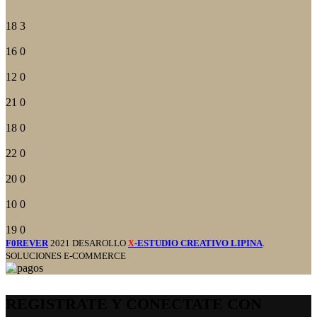
18
3
16
0
12
0
21
0
18
0
22
0
20
0
10
0
19
0
F0REVER
2021 DESAROLLO
-ESTUDIO CREATIVO LIPINA
.
X
SOLUCIONES E-COMMERCE
REGISTRATE Y CONECTATE CON