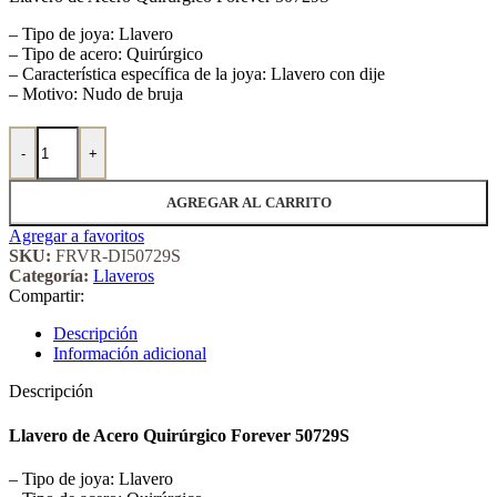
– Tipo de joya: Llavero
– Tipo de acero: Quirúrgico
– Característica específica de la joya: Llavero con dije
– Motivo: Nudo de bruja
Llavero de Acero Quirúrgico Forever 50729S cantidad
-
+
AGREGAR AL CARRITO
Agregar a favoritos
SKU:
FRVR-DI50729S
Categoría:
Llaveros
Compartir:
Descripción
Información adicional
Descripción
Llavero de Acero Quirúrgico Forever 50729S
– Tipo de joya: Llavero