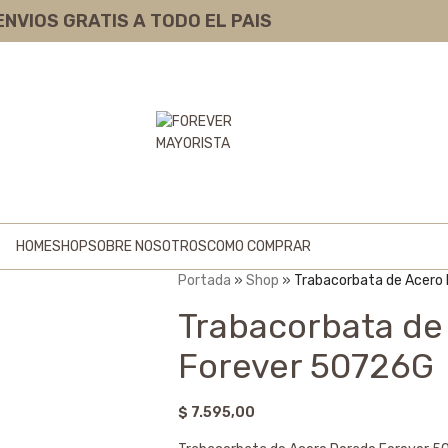
ENVIOS GRATIS A TODO EL PAIS
HOME
SHOP
SOBRE NOSOTROS
COMO COMPRAR
Portada
»
Shop
»
Trabacorbata de Acero
Trabacorbata de
Forever 50726G
$
7.595,00