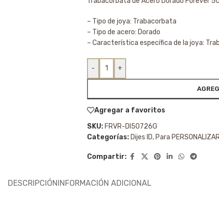
Trabacorbata de Acero Dorado Forever 
– Tipo de joya: Trabacorbata
– Tipo de acero: Dorado
– Característica específica de la joya: Tra
-
+
AGREG
Agregar a favoritos
SKU:
FRVR-DI50726G
Categorías:
Dijes ID
,
Para PERSONALIZA
Compartir:
DESCRIPCIÓN
INFORMACIÓN ADICIONAL