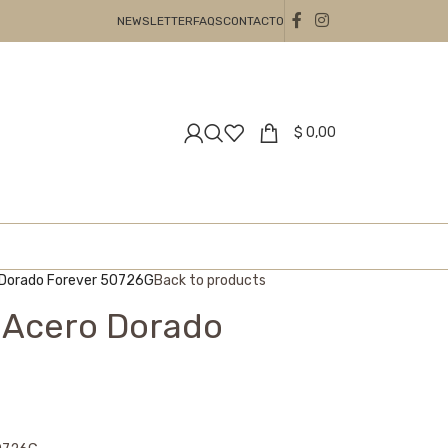
NEWSLETTER
FAQS
CONTACTO
$
0,00
 Dorado Forever 50726G
Back to products
 Acero Dorado