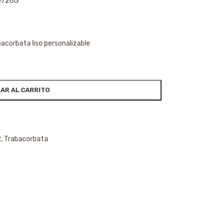
50726G
bacorbata liso personalizable
AR AL CARRITO
R
,
Trabacorbata