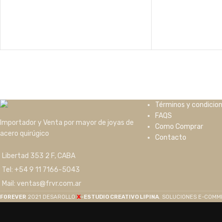
Términos y condicio
FAQS
Importador y Venta por mayor de joyas de
Como Comprar
acero quirúgico
Contacto
Libertad 353 2 F, CABA
Tel: +54 9 11 7166-5043
Mail: ventas@frvr.com.ar
X
F0REVER
2021 DESAROLLO
-ESTUDIO CREATIVO LIPINA
. SOLUCIONES E-COM