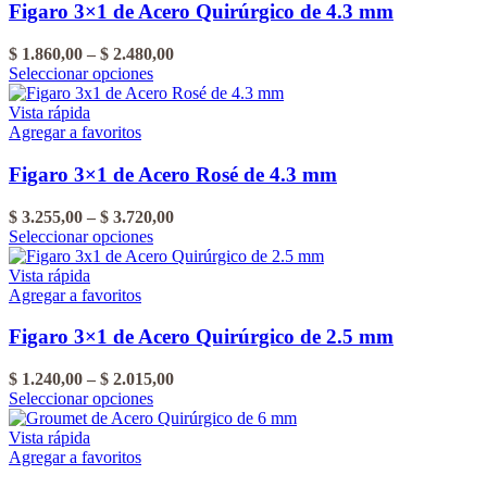
Figaro 3×1 de Acero Quirúrgico de 4.3 mm
Rango
$
1.860,00
–
$
2.480,00
Este
de
Seleccionar opciones
producto
precios:
tiene
desde
Vista rápida
varias
$ 1.860,00
Agregar a favoritos
variantes.
hasta
Las
$ 2.480,00
Figaro 3×1 de Acero Rosé de 4.3 mm
opciones
se
Rango
$
3.255,00
–
$
3.720,00
pueden
Este
de
Seleccionar opciones
elegir
producto
precios:
en
tiene
desde
Vista rápida
la
varias
$ 3.255,00
Agregar a favoritos
página
variantes.
hasta
del
Las
$ 3.720,00
Figaro 3×1 de Acero Quirúrgico de 2.5 mm
producto
opciones
se
Rango
$
1.240,00
–
$
2.015,00
pueden
Este
de
Seleccionar opciones
elegir
producto
precios:
en
tiene
desde
Vista rápida
la
varias
$ 1.240,00
Agregar a favoritos
página
variantes.
hasta