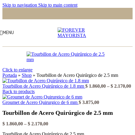
Skip to navigation
Skip to main content
MENU
Click to enlarge
Portada
»
Shop
»
Tourbillon de Acero Quirúrgico de 2.5 mm
R
Tourbillon de Acero Quirúrgico de 1.8 mm
$
1.860,00
–
$
2.170,00
d
Back to products
pr
d
Groumet de Acero Quirurgico de 6 mm
$
3.875,00
$ 
Tourbillon de Acero Quirúrgico de 2.5 mm
h
$ 
Rango
$
1.860,00
–
$
2.170,00
de
Tourbillon de Acero Quirúrgico de 2.5 mm
precios: