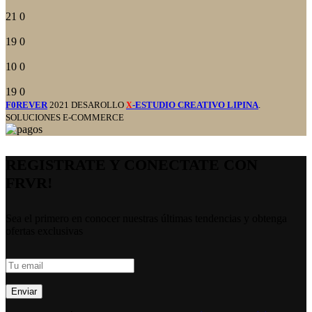
21
0
19
0
10
0
19
0
F0REVER
2021 DESAROLLO
-ESTUDIO CREATIVO LIPINA
.
X
SOLUCIONES E-COMMERCE
REGISTRATE Y CONECTATE CON
FRVR!
Sea el primero en conocer nuestras últimas tendencias y obtenga
ofertas exclusivas