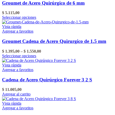
del
Las
$ 2.015,00
Groumet de Acero Quirúrgico de 6 mm
producto
opciones
se
$
5.115,00
pueden
Este
Seleccionar opciones
elegir
producto
en
tiene
Vista rápida
la
varias
Agregar a favoritos
página
variantes.
del
Las
Groumet Cadena de Acero Quirurgico de 1.5 mm
producto
opciones
se
Rango
$
1.395,00
–
$
1.550,00
pueden
Este
de
Seleccionar opciones
elegir
producto
precios:
en
tiene
desde
Vista rápida
la
varias
$ 1.395,00
Agregar a favoritos
página
variantes.
hasta
del
Las
$ 1.550,00
Cadena de Acero Quirúrgico Forever 3 2 S
producto
opciones
se
$
11.005,00
pueden
Agregar al carrito
elegir
en
Vista rápida
la
Agregar a favoritos
página