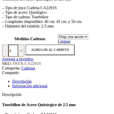
desde
– Tipo de joya: Cadena CA2291S
$ 1.860,00
– Tipo de acero: Quirúrgico
hasta
– Tipo de cadena: Tourbillon
$ 2.170,00
– Longitudes disponibles: 40 cm. 45 cm. y 50 cm.
– Diámetro del eslabón: 2.5 mm.
Medidas Cadenas
Limpiar
Tourbillon de Acero Quirúrgico de 2.5 mm cantidad
AGREGAR AL CARRITO
-
+
Agregar a favoritos
SKU:
FRVR-CA2291S
Categoría:
Cadenas
Compartir:
Descripción
Información adicional
Descripción
Tourbillon de Acero Quirúrgico de 2.5 mm