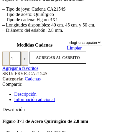
– Tipo de joya: Cadena CA2154S
– Tipo de acero: Quirúrgico
– Tipo de cadena: Figaro 3X1
– Longitudes disponibles: 40 cm. 45 cm. y 50 cm.
– Diámetro del eslabón: 2.8 mm.
Medidas Cadenas
Limpiar
Figaro 3x1 de Acero Quirúrgico de 2.8 mm cantidad
AGREGAR AL CARRITO
-
+
Agregar a favoritos
SKU:
FRVR-CA2154S
Categoría:
Cadenas
Compartir:
Descripción
Información adicional
Descripción
Figaro 3×1 de Acero Quirúrgico de 2.8 mm