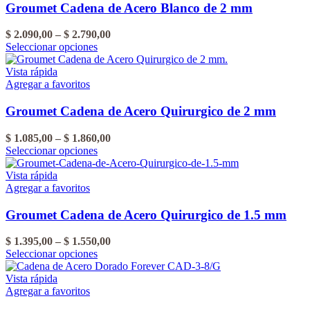
del
Las
$ 2.015,00
Groumet Cadena de Acero Blanco de 2 mm
producto
opciones
se
Rango
$
2.090,00
–
$
2.790,00
pueden
Este
de
Seleccionar opciones
elegir
producto
precios:
en
tiene
desde
Vista rápida
la
varias
$ 2.090,00
Agregar a favoritos
página
variantes.
hasta
del
Las
$ 2.790,00
Groumet Cadena de Acero Quirurgico de 2 mm
producto
opciones
se
Rango
$
1.085,00
–
$
1.860,00
pueden
Este
de
Seleccionar opciones
elegir
producto
precios:
en
tiene
desde
Vista rápida
la
varias
$ 1.085,00
Agregar a favoritos
página
variantes.
hasta
del
Las
$ 1.860,00
Groumet Cadena de Acero Quirurgico de 1.5 mm
producto
opciones
se
Rango
$
1.395,00
–
$
1.550,00
pueden
Este
de
Seleccionar opciones
elegir
producto
precios:
en
tiene
desde
Vista rápida
la
varias
$ 1.395,00
Agregar a favoritos
página
variantes.
hasta