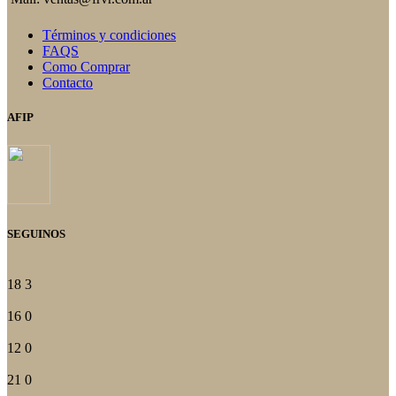
del
producto
Términos y condiciones
FAQS
Como Comprar
Contacto
AFIP
SEGUINOS
18
3
16
0
12
0
21
0