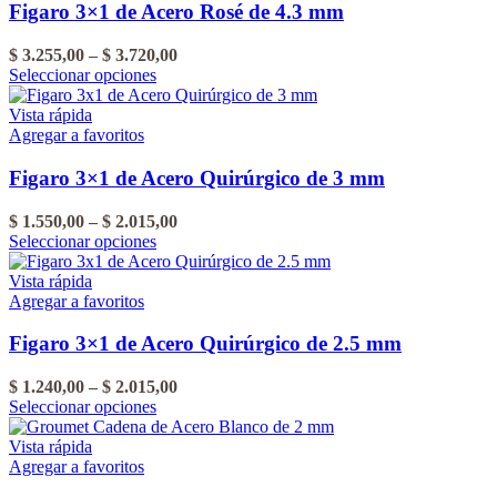
Figaro 3×1 de Acero Rosé de 4.3 mm
Rango
$
3.255,00
–
$
3.720,00
Este
de
Seleccionar opciones
producto
precios:
tiene
desde
Vista rápida
varias
$ 3.255,00
Agregar a favoritos
variantes.
hasta
Las
$ 3.720,00
Figaro 3×1 de Acero Quirúrgico de 3 mm
opciones
se
Rango
$
1.550,00
–
$
2.015,00
pueden
Este
de
Seleccionar opciones
elegir
producto
precios:
en
tiene
desde
Vista rápida
la
varias
$ 1.550,00
Agregar a favoritos
página
variantes.
hasta
del
Las
$ 2.015,00
Figaro 3×1 de Acero Quirúrgico de 2.5 mm
producto
opciones
se
Rango
$
1.240,00
–
$
2.015,00
pueden
Este
de
Seleccionar opciones
elegir
producto
precios:
en
tiene
desde
Vista rápida
la
varias
$ 1.240,00
Agregar a favoritos
página
variantes.
hasta