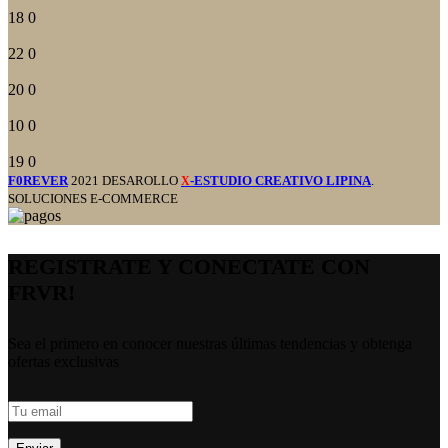
18
0
22
0
20
0
10
0
19
0
F0REVER
2021 DESAROLLO
-ESTUDIO CREATIVO LIPINA
.
X
SOLUCIONES E-COMMERCE
REGISTRATE Y CONECTATE CON
FRVR!
Sea el primero en conocer nuestras últimas tendencias y obtenga
ofertas exclusivas