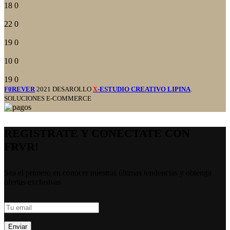
18
0
22
0
19
0
10
0
19
0
F0REVER
2021 DESAROLLO
-ESTUDIO CREATIVO LIPINA
.
X
SOLUCIONES E-COMMERCE
REGISTRATE Y CONECTATE CON
FRVR!
Sea el primero en conocer nuestras últimas tendencias y obtenga
ofertas exclusivas