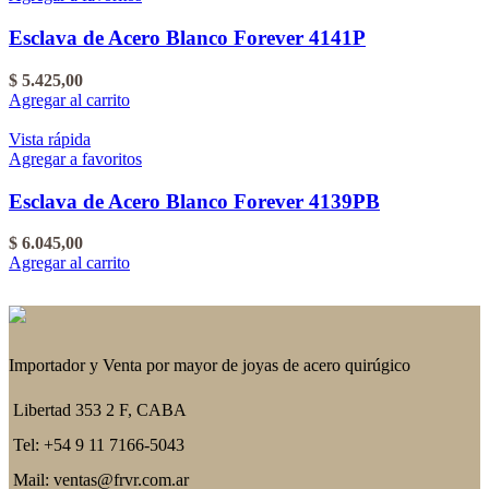
Esclava de Acero Blanco Forever 4141P
$
5.425,00
Agregar al carrito
Vista rápida
Agregar a favoritos
Esclava de Acero Blanco Forever 4139PB
$
6.045,00
Agregar al carrito
Importador y Venta por mayor de joyas de acero quirúgico
Libertad 353 2 F, CABA
Tel: +54 9 11 7166-5043
Mail: ventas@frvr.com.ar