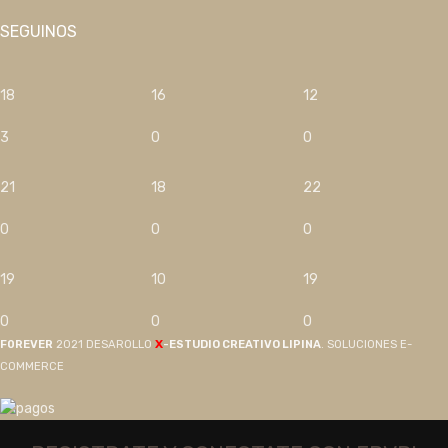
SEGUINOS
18
16
12
3
0
0
21
18
22
0
0
0
19
10
19
0
0
0
X
F0REVER
2021 DESAROLLO
-ESTUDIO CREATIVO LIPINA
. SOLUCIONES E-
COMMERCE