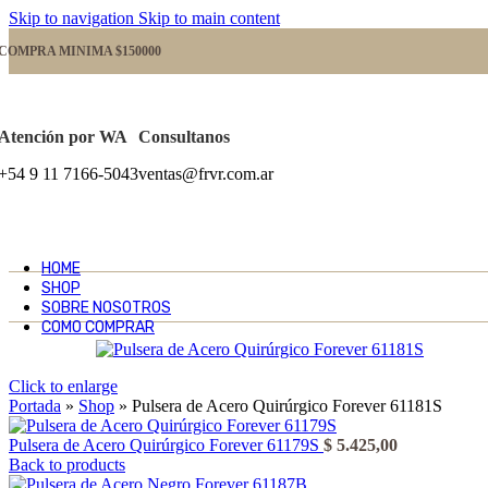
Skip to navigation
Skip to main content
COMPRA MINIMA $150000
Atención por WA
Consultanos
+54 9 11 7166-5043
ventas@frvr.com.ar
HOME
SHOP
SOBRE NOSOTROS
COMO COMPRAR
Click to enlarge
Portada
»
Shop
»
Pulsera de Acero Quirúrgico Forever 61181S
Pulsera de Acero Quirúrgico Forever 61179S
$
5.425,00
Back to products