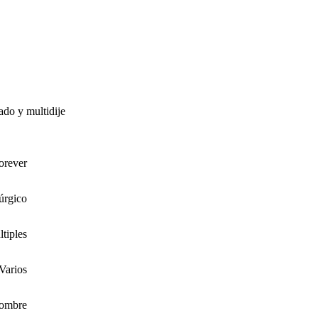
zado y multidije
orever
úrgico
tiples
Varios
ombre