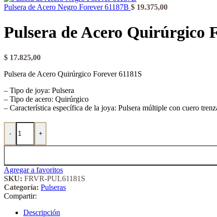
Pulsera de Acero Negro Forever 61187B
$
19.375,00
Pulsera de Acero Quirúrgico 
$
17.825,00
Pulsera de Acero Quirúrgico Forever 61181S
– Tipo de joya: Pulsera
– Tipo de acero: Quirúrgico
– Característica específica de la joya: Pulsera múltiple con cuero tren
Pulsera de Acero Quirúrgico Forever 61181S cantidad
-
+
Agregar a favoritos
SKU:
FRVR-PUL61181S
Categoría:
Pulseras
Compartir:
Descripción