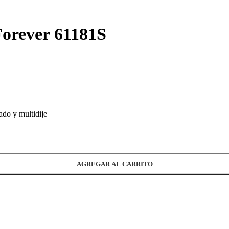
Forever 61181S
zado y multidije
AGREGAR AL CARRITO