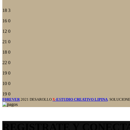
18
3
16
0
12
0
21
0
18
0
22
0
19
0
10
0
19
0
F0REVER
2021 DESAROLLO
-ESTUDIO CREATIVO LIPINA
. SOLUCION
X
REGISTRATE Y CONECT