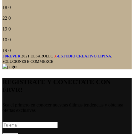
18
0
22
0
19
0
10
0
19
0
F0REVER
2021 DESAROLLO
-ESTUDIO CREATIVO LIPINA
.
X
SOLUCIONES E-COMMERCE
REGISTRATE Y CONECTATE CON
FRVR!
Sea el primero en conocer nuestras últimas tendencias y obtenga
ofertas exclusivas