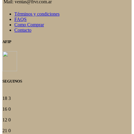
Mail: ventas@frvr.com.ar
Términos y condiciones
FAQS
Como Comprar
Contacto
AFIP
SEGUINOS
18
3
16
0
12
0
21
0