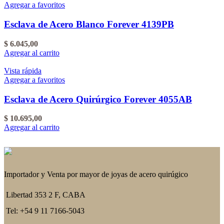
Agregar a favoritos
Esclava de Acero Blanco Forever 4139PB
$
6.045,00
Agregar al carrito
Vista rápida
Agregar a favoritos
Esclava de Acero Quirúrgico Forever 4055AB
$
10.695,00
Agregar al carrito
Importador y Venta por mayor de joyas de acero quirúgico
Libertad 353 2 F, CABA
Tel: +54 9 11 7166-5043