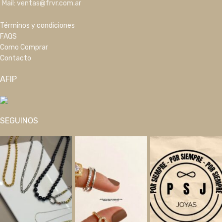
Mail: ventas@frvr.com.ar
Términos y condiciones
FAQS
Como Comprar
Contacto
AFIP
SEGUINOS